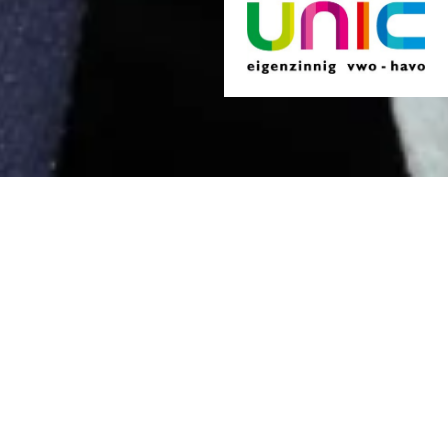
Medezeggenschap
UniC heeft een schoolmedezeggenschapsraad, de MR.
In deze raad zijn drie geledingen vertegenwoordigd:
leerlingen, ouders en medewerkers. De MR praat met
de schoolleiding over de kwaliteit van het onderwijs,
formatie en financiën. Volgens de wet is de school